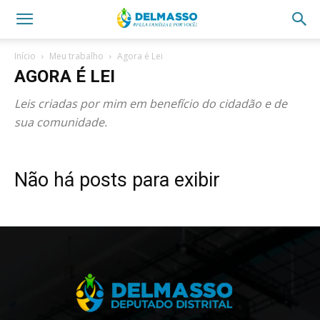
Início
Meu trabalho
Agora é Lei
AGORA É LEI
Leis criadas por mim em benefício do cidadão e de
sua comunidade.
Não há posts para exibir