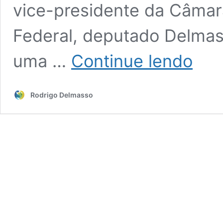
vice-presidente da Câmara
Federal, deputado Delmas
Delmass
uma …
Continue lendo
promove
ação
de
Rodrigo Delmasso
conscien
no
combate
ao
COVID-
19
no
Guará