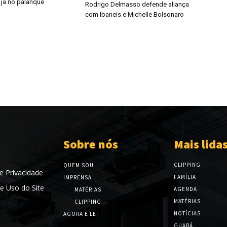
 já no palanque
Rodrigo Delmasso defende aliança
com Ibaneis e Michelle Bolsonaro
Sobre nós
Mais lida
CLIPPING
QUEM SOU
de Privacidade
FAMÍLIA
IMPRENSA
e Uso do Site
AGENDA
MATÉRIAS
MATÉRIAS
CLIPPING
NOTÍCIAS
AGORA É LEI
GUARÁ