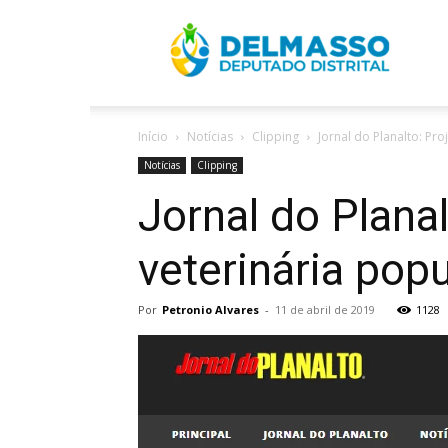
R
Início
Notícias
Clipping
Jornal do Planalto: Pr
D
Notícias
Clipping
Jornal do Plana
veterinária popu
Por
Petronio Alvares
-
11 de abril de 2019
1128