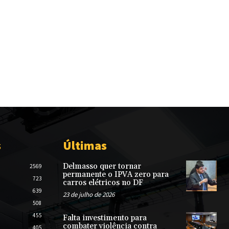
s
Últimas
Delmasso quer tornar
2569
permanente o IPVA zero para
723
carros elétricos no DF
639
23 de julho de 2026
508
455
Falta investimento para
combater violência contra
405