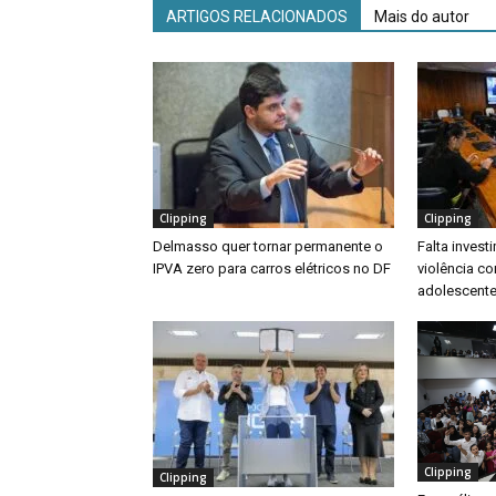
ARTIGOS RELACIONADOS
Mais do autor
Clipping
Clipping
Delmasso quer tornar permanente o
Falta inves
IPVA zero para carros elétricos no DF
violência co
adolescente
Clipping
Clipping