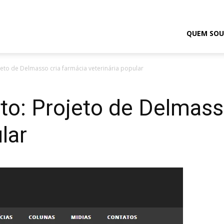
odrigo
QUEM SOU
ojeto de Delmasso cria farmácia veterinária popular
elmasso
lto: Projeto de Delmass
lar