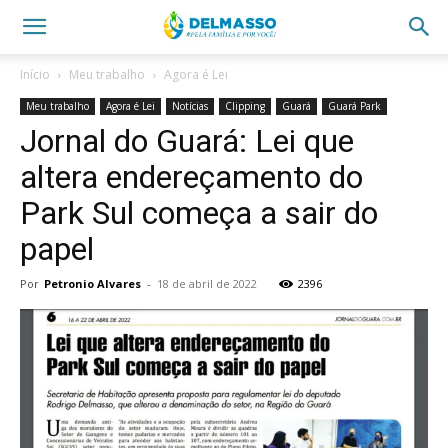
Início
Meu trabalho
Agora é Lei
Meu trabalho
Agora é Lei
Notícias
Clipping
Guará
Guará Park
Jornal do Guará: Lei que
altera endereçamento do
Park Sul começa a sair do
papel
Por
Petronio Alvares
-
18 de abril de 2022
2396