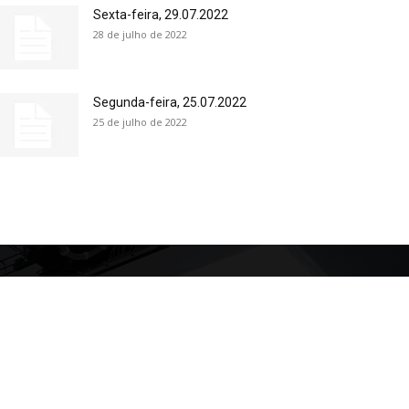
Sexta-feira, 29.07.2022
28 de julho de 2022
Segunda-feira, 25.07.2022
25 de julho de 2022
s
Últimas
Delmasso quer tornar
2569
permanente o IPVA zero para
723
carros elétricos no DF
639
23 de julho de 2026