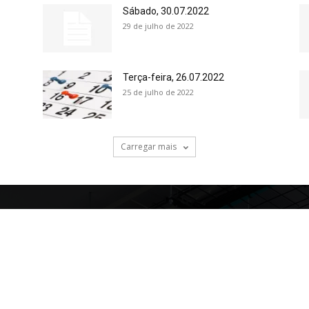
Sábado, 30.07.2022
29 de julho de 2022
Terça-feira, 26.07.2022
25 de julho de 2022
Carregar mais
Sobre nós
Mais lida
CLIPPING
QUEM SOU
de Privacidade
FAMÍLIA
IMPRENSA
e Uso do Site
AGENDA
MATÉRIAS