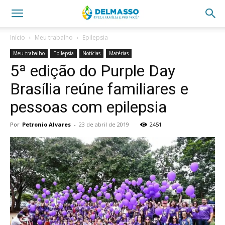
Início
Meu trabalho
Epilepsia
Meu trabalho
Epilepsia
Notícias
Matérias
5ª edição do Purple Day
Brasília reúne familiares e
pessoas com epilepsia
Por
Petronio Alvares
-
23 de abril de 2019
2451