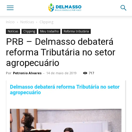
Início
Notícias
Clipping
Notícias
Clipping
Meu trabalho
Reforma tributária
PRB – Delmasso debaterá
reforma Tributária no setor
agropecuário
Por
Petronio Alvares
-
14 de maio de 2019
717