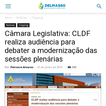
Início
Notícias
Clipping
Notícias
Clipping
Câmara Legislativa: CLDF
realiza audiência para
debater a modernização das
sessões plenárias
Por
Petronio Alvares
-
25 de junho de 2019
510