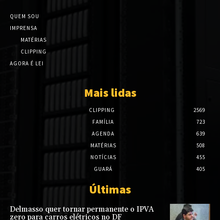
QUEM SOU
IMPRENSA
MATÉRIAS
CLIPPING
AGORA É LEI
Mais lidas
CLIPPING
2569
FAMÍLIA
723
AGENDA
639
MATÉRIAS
508
NOTÍCIAS
455
GUARÁ
405
Últimas
Delmasso quer tornar permanente o IPVA
zero para carros elétricos no DF