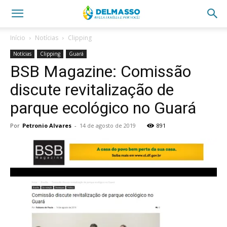
Início
Notícias
Clipping
Notícias
Clipping
Guará
BSB Magazine: Comissão
discute revitalização de
parque ecológico no Guará
Por
Petronio Alvares
-
14 de agosto de 2019
891