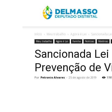
R
Início
Meu trabalho
Agora é Lei
Sancionada Lei
D
Meu trabalho
Agora é Lei
Família
Notícias
Matérias
Sancionada Lei 
Prevenção de Vi
Por
Petronio Alvares
-
25 de agosto de 2019
119