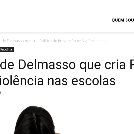
odrigo
QUEM SOU
 de Delmasso que cria Política de Prevenção de Violência nas...
elmasso
Pedofilia
de Delmasso que cria P
olência nas escolas
5