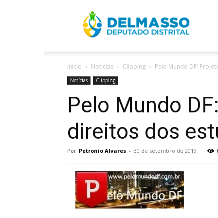
R
Início
Notícias
Clipping
Pelo Mundo DF: Projeto
D
Notícias
Clipping
Pelo Mundo DF: 
direitos dos es
Por
Petronio Alvares
-
30 de setembro de 2019