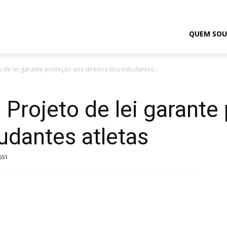
odrigo
QUEM SOU
 de lei garante proteção aos direitos dos estudantes...
elmasso
Projeto de lei garante
tudantes atletas
651