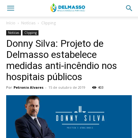
Início
Notícias
Clipping
Notícias
Clipping
Donny Silva: Projeto de
Delmasso estabelece
medidas anti-incêndio nos
hospitais públicos
Por
Petronio Alvares
-
15 de outubro de 2019
403