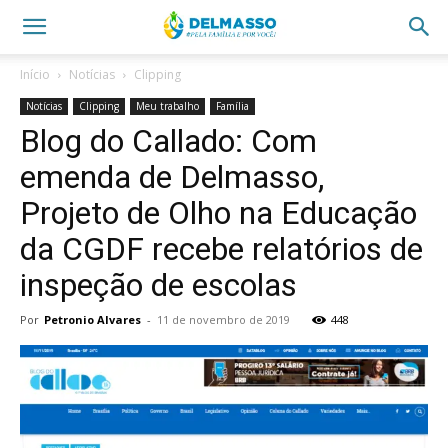
Início
Notícias
Clipping
Notícias
Clipping
Meu trabalho
Família
Blog do Callado: Com
emenda de Delmasso,
Projeto de Olho na Educação
da CGDF recebe relatórios de
inspeção de escolas
Por
Petronio Alvares
-
11 de novembro de 2019
448