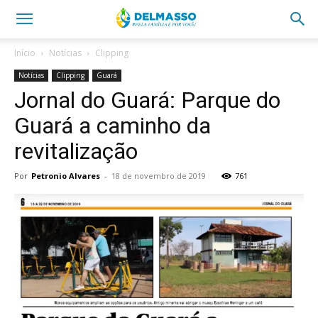
Início
Notícias
Clipping
Notícias
Clipping
Guará
Jornal do Guará: Parque do
Guará a caminho da
revitalização
Por
Petronio Alvares
-
18 de novembro de 2019
761