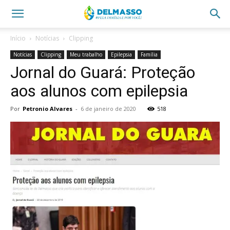
Início
Notícias
Clipping
Notícias
Clipping
Meu trabalho
Epilepsia
Família
Jornal do Guará: Proteção
aos alunos com epilepsia
Por
Petronio Alvares
-
6 de janeiro de 2020
518