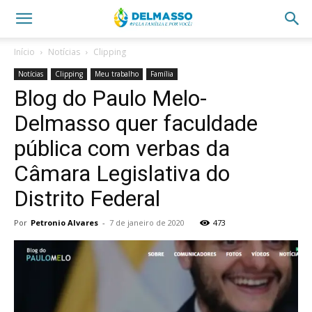
Início
Notícias
Clipping
Notícias
Clipping
Meu trabalho
Família
Blog do Paulo Melo-
Delmasso quer faculdade
pública com verbas da
Câmara Legislativa do
Distrito Federal
Por
Petronio Alvares
-
7 de janeiro de 2020
473