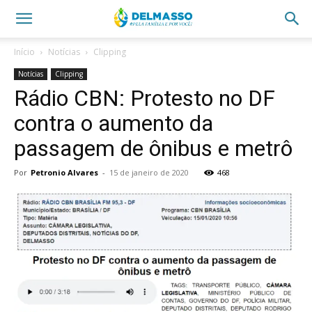
Início
Notícias
Clipping
Notícias
Clipping
Rádio CBN: Protesto no DF
contra o aumento da
passagem de ônibus e metrô
Por
Petronio Alvares
-
15 de janeiro de 2020
468