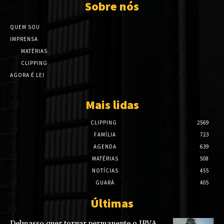
Sobre nós
QUEM SOU
IMPRENSA
MATÉRIAS
CLIPPING
AGORA É LEI
Mais lidas
CLIPPING
2569
FAMÍLIA
723
AGENDA
639
MATÉRIAS
508
NOTÍCIAS
455
GUARÁ
405
Últimas
Delmasso quer tornar permanente o IPVA