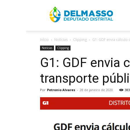
R
Início
Notícias
Clipping
G1: GDF envia cálculo 
D
Notícias
Clipping
G1: GDF envia 
transporte públ
Por
Petronio Alvares
-
28 de janeiro de 2020
383