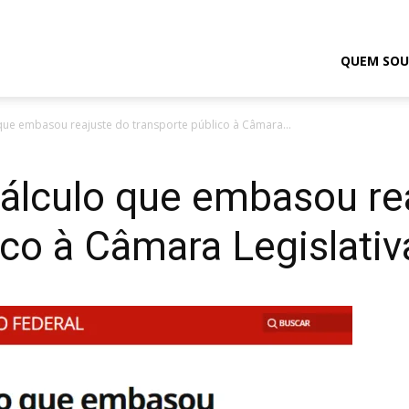
odrigo
QUEM SOU
que embasou reajuste do transporte público à Câmara...
elmasso
cálculo que embasou re
ico à Câmara Legislativ