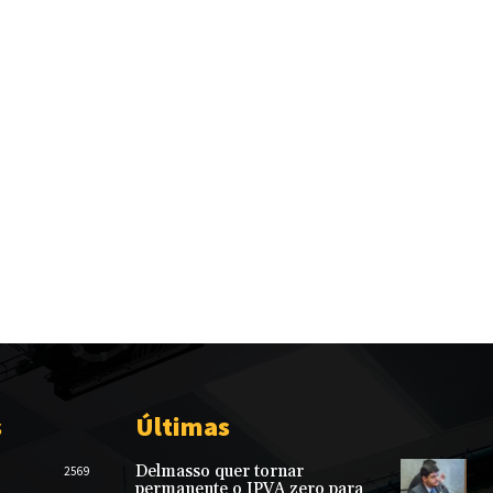
s
Últimas
Delmasso quer tornar
2569
permanente o IPVA zero para