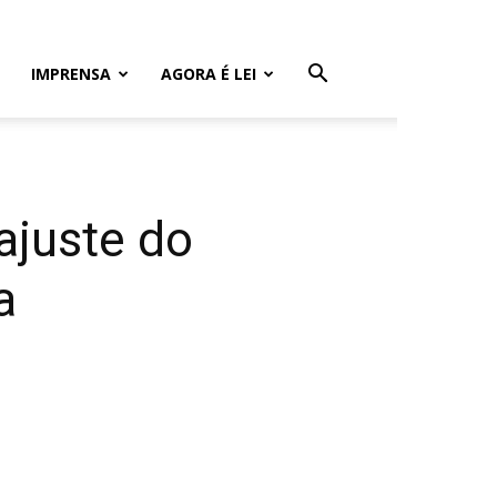
IMPRENSA
AGORA É LEI
ajuste do
a