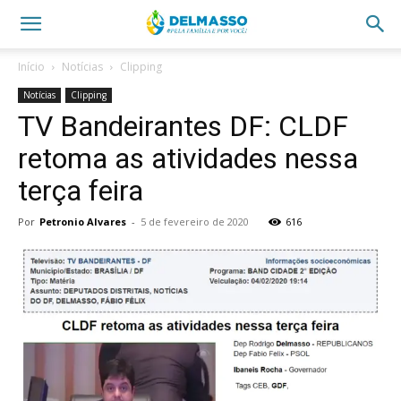
Início
Notícias
Clipping
Notícias
Clipping
TV Bandeirantes DF: CLDF
retoma as atividades nessa
terça feira
Por
Petronio Alvares
-
5 de fevereiro de 2020
616