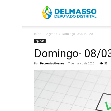
R
Início
Agenda
Domingo- 08/03/2020
D
Agenda
Domingo- 08/0
Por
Petronio Alvares
-
7 de março de 2020
531