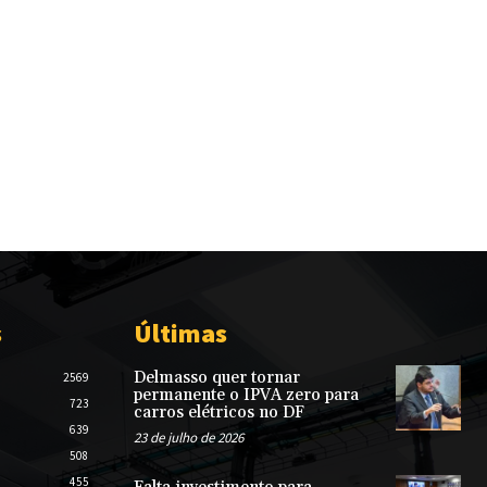
s
Últimas
Delmasso quer tornar
2569
permanente o IPVA zero para
723
carros elétricos no DF
639
23 de julho de 2026
508
455