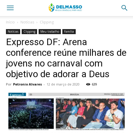
Início
Notícias
Clipping
Notícias
Clipping
Meu trabalho
Família
Expresso DF: Arena
conference reúne milhares de
jovens no carnaval com
objetivo de adorar a Deus
Por
Petronio Alvares
-
12 de março de 2020
639