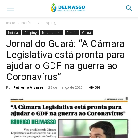
Início
Notícias
Clipping
Notícias
Clipping
Meu trabalho
Família
Guará
Jornal do Guará: “A Câmara
Legislativa está pronta para
ajudar o GDF na guerra ao
Coronavírus”
Por
Petronio Alvares
-
26 de março de 2020
399