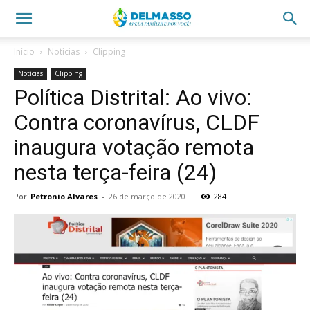
Início
Notícias
Clipping
Notícias
Clipping
Política Distrital: Ao vivo:
Contra coronavírus, CLDF
inaugura votação remota
nesta terça-feira (24)
Por
Petronio Alvares
-
26 de março de 2020
284