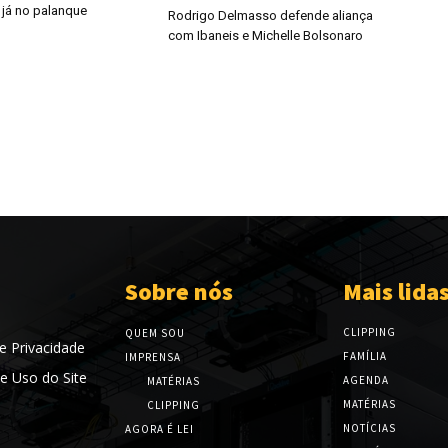
 já no palanque
Rodrigo Delmasso defende aliança
com Ibaneis e Michelle Bolsonaro
Sobre nós
Mais lida
CLIPPING
QUEM SOU
de Privacidade
FAMÍLIA
IMPRENSA
e Uso do Site
AGENDA
MATÉRIAS
MATÉRIAS
CLIPPING
NOTÍCIAS
AGORA É LEI