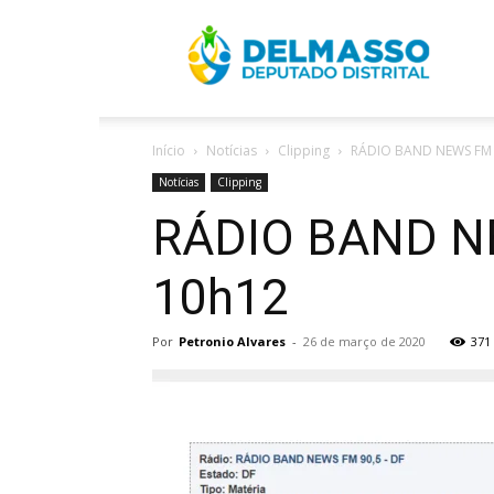
R
Início
Notícias
Clipping
RÁDIO BAND NEWS FM 9
D
Notícias
Clipping
RÁDIO BAND NE
10h12
Por
Petronio Alvares
-
26 de março de 2020
371