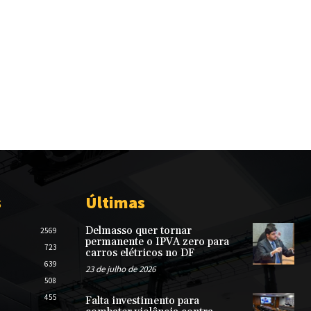
s
Últimas
Delmasso quer tornar
2569
permanente o IPVA zero para
723
carros elétricos no DF
639
23 de julho de 2026
508
455
Falta investimento para