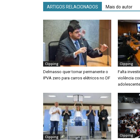
ARTIGOS RELACIONADOS
Mais do autor
Clipping
Clipping
Delmasso quer tornar permanente o
Falta inves
IPVA zero para carros elétricos no DF
violência co
adolescente
Clipping
Clipping