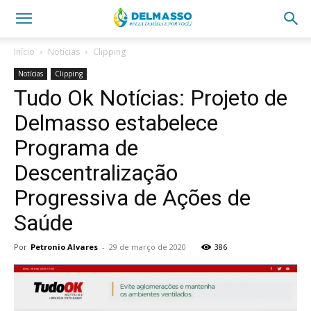
Início
Notícias
Clipping
Notícias
Clipping
Tudo Ok Notícias: Projeto de
Delmasso estabelece
Programa de
Descentralização
Progressiva de Ações de
Saúde
Por
Petronio Alvares
-
29 de março de 2020
386