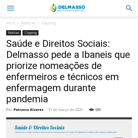
Início
Notícias
Clipping
Notícias
Clipping
Saúde e Direitos Sociais:
Delmasso pede a Ibaneis que
priorize nomeações de
enfermeiros e técnicos em
enfermagem durante
pandemia
Por
Petronio Alvares
-
31 de março de 2020
539