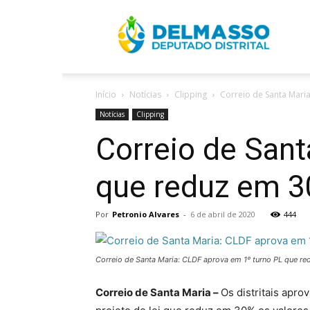
R
Início
Notícias
Clipping
Correio de Santa Maria
D
Notícias
Clipping
Correio de Sant
que reduz em 3
Por
Petronio Alvares
-
6 de abril de 2020
444
Correio de Santa Maria: CLDF aprova em 1º turno PL que r
Correio de Santa Maria –
Os distritais apro