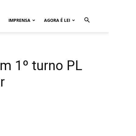
IMPRENSA
AGORA É LEI
em 1º turno PL
r