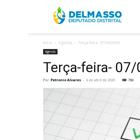
R
Início
Agenda
Terça-feira- 07/04/2020
D
Agenda
Terça-feira- 07
Por
Petronio Alvares
-
6 de abril de 2020
760