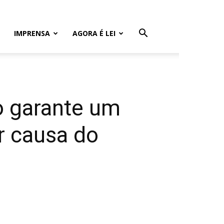
IMPRENSA
AGORA É LEI
o garante um
r causa do