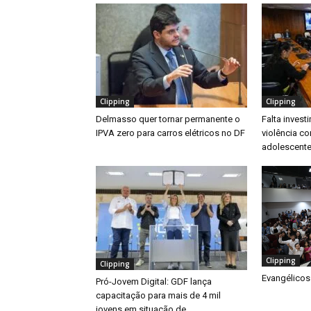
Clipping
Clipping
Delmasso quer tornar permanente o
Falta inves
IPVA zero para carros elétricos no DF
violência co
adolescente
Clipping
Clipping
Evangélicos
Pró-Jovem Digital: GDF lança
capacitação para mais de 4 mil
jovens em situação de