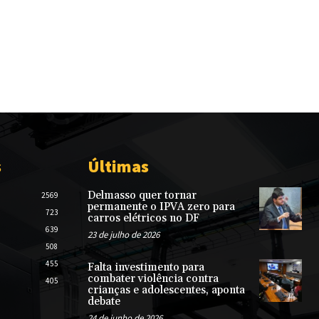
s
Últimas
Delmasso quer tornar
2569
permanente o IPVA zero para
723
carros elétricos no DF
639
23 de julho de 2026
508
455
Falta investimento para
combater violência contra
405
crianças e adolescentes, aponta
debate
24 de junho de 2026