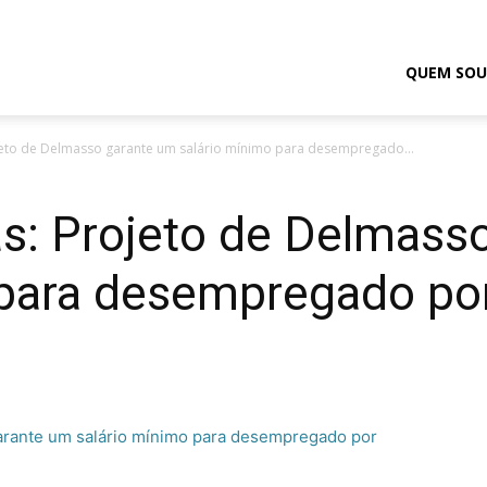
odrigo
QUEM SOU
jeto de Delmasso garante um salário mínimo para desempregado...
elmasso
as: Projeto de Delmass
 para desempregado po