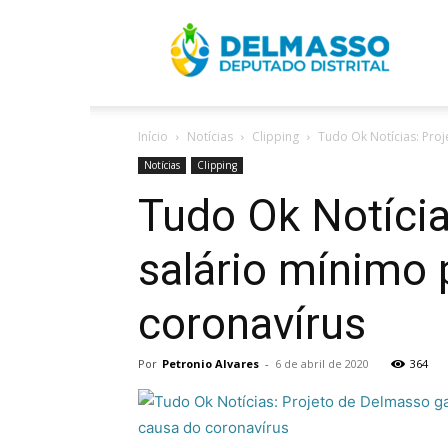
R
Início
Notícias
Clipping
Tudo Ok Notícias: Pro
D
Notícias
Clipping
Tudo Ok Notíci
salário mínimo
coronavírus
Por
Petronio Alvares
-
6 de abril de 2020
364