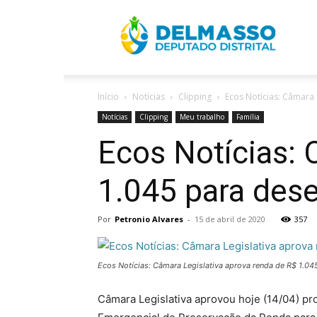
R
Início
Notícias
Clipping
Ecos Notícias: Câmara
D
Notícias
Clipping
Meu trabalho
Família
Ecos Notícias: 
1.045 para de
Por
Petronio Alvares
-
15 de abril de 2020
357
Ecos Notícias: Câmara Legislativa aprova renda de R$ 1.
Câmara Legislativa aprovou hoje (14/04) pro