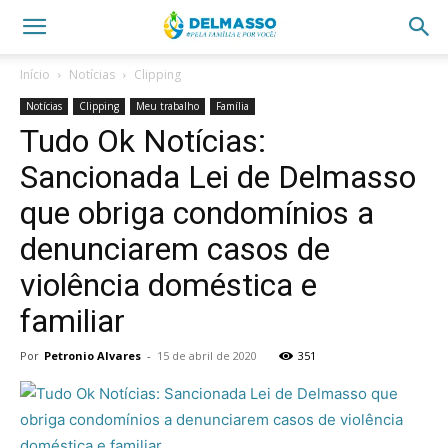
Início
Notícias
Clipping
Notícias
Clipping
Meu trabalho
Família
Tudo Ok Notícias:
Sancionada Lei de Delmasso
que obriga condomínios a
denunciarem casos de
violência doméstica e
familiar
Por
Petronio Alvares
-
15 de abril de 2020
351