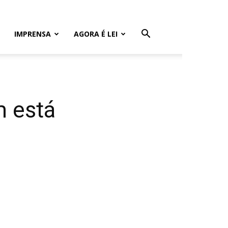
IMPRENSA
AGORA É LEI
m está