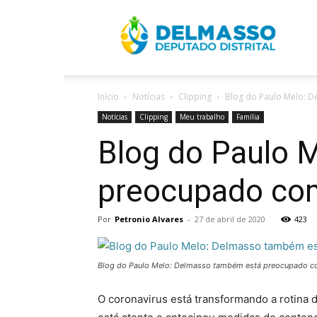
R
Início
Notícias
Clipping
Blog do Paulo Melo: 
D
Notícias
Clipping
Meu trabalho
Família
Blog do Paulo 
preocupado co
Por
Petronio Alvares
-
27 de abril de 2020
423
Blog do Paulo Melo: Delmasso também está preocupado c
O coronavirus está transformando a rotina d