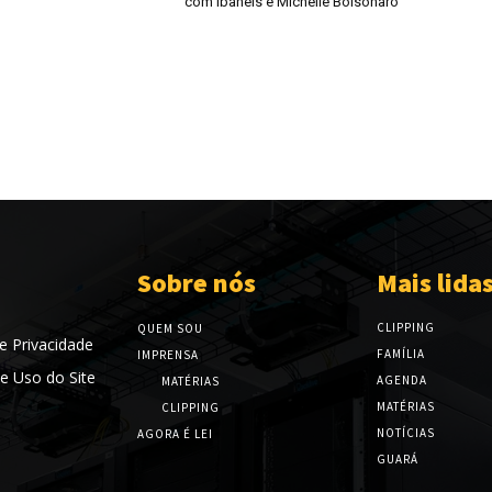
com Ibaneis e Michelle Bolsonaro
Sobre nós
Mais lida
CLIPPING
QUEM SOU
de Privacidade
FAMÍLIA
IMPRENSA
e Uso do Site
AGENDA
MATÉRIAS
MATÉRIAS
CLIPPING
NOTÍCIAS
AGORA É LEI
GUARÁ