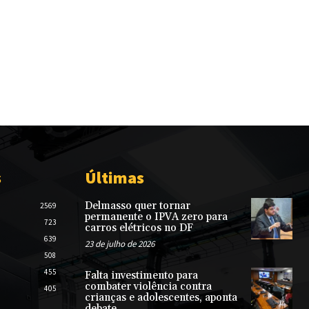
s
Últimas
Delmasso quer tornar
2569
permanente o IPVA zero para
723
carros elétricos no DF
639
23 de julho de 2026
508
455
Falta investimento para
combater violência contra
405
crianças e adolescentes, aponta
debate