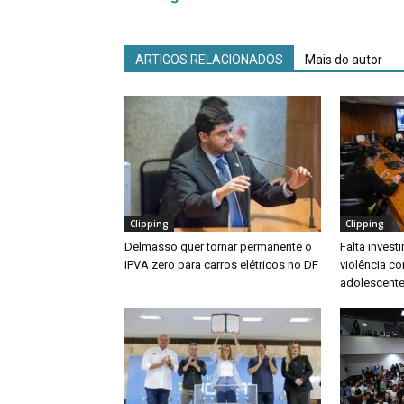
ARTIGOS RELACIONADOS
Mais do autor
Clipping
Clipping
Delmasso quer tornar permanente o
Falta inves
IPVA zero para carros elétricos no DF
violência co
adolescente