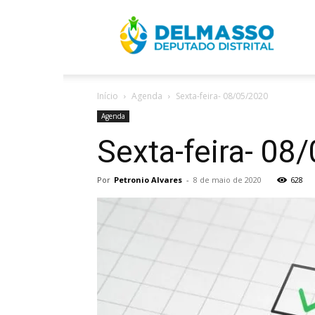
R
Início
Agenda
Sexta-feira- 08/05/2020
D
Agenda
Sexta-feira- 08
Por
Petronio Alvares
-
8 de maio de 2020
628