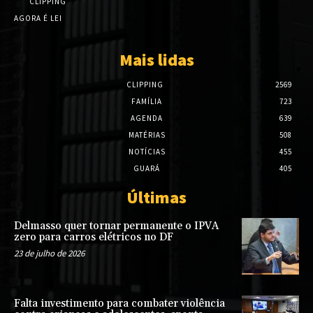
CLIPPING
AGORA É LEI
Mais lidas
CLIPPING
2569
FAMÍLIA
723
AGENDA
639
MATÉRIAS
508
NOTÍCIAS
455
GUARÁ
405
Últimas
Delmasso quer tornar permanente o IPVA
zero para carros elétricos no DF
23 de julho de 2026
Falta investimento para combater violência