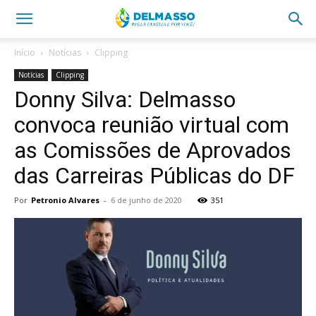
Início
Notícias
Clipping
Notícias
Clipping
Donny Silva: Delmasso
convoca reunião virtual com
as Comissões de Aprovados
das Carreiras Públicas do DF
Por
Petronio Alvares
-
6 de junho de 2020
351