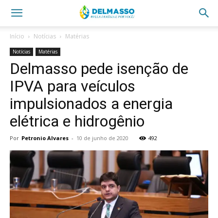
Início
Notícias
Matérias
Notícias
Matérias
Delmasso pede isenção de
IPVA para veículos
impulsionados a energia
elétrica e hidrogênio
Por
Petronio Alvares
-
10 de junho de 2020
492