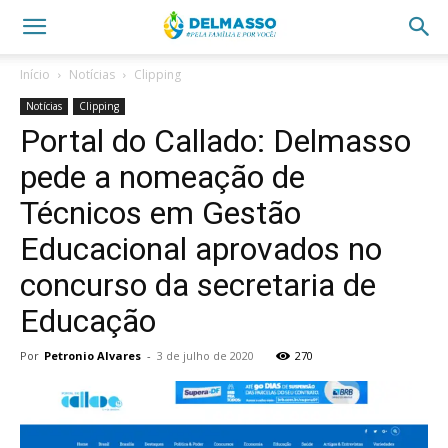
Início
Notícias
Clipping
Notícias
Clipping
Portal do Callado: Delmasso
pede a nomeação de
Técnicos em Gestão
Educacional aprovados no
concurso da secretaria de
Educação
Por
Petronio Alvares
-
3 de julho de 2020
270