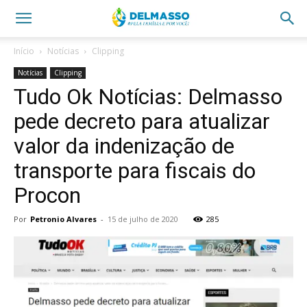
Início
Notícias
Clipping
Notícias
Clipping
Tudo Ok Notícias: Delmasso
pede decreto para atualizar
valor da indenização de
transporte para fiscais do
Procon
Por
Petronio Alvares
-
15 de julho de 2020
285