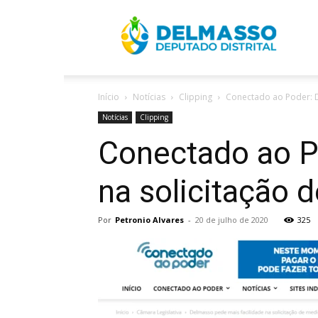
R
Início
Notícias
Clipping
Conectado ao Poder: D
D
Notícias
Clipping
Conectado ao P
na solicitação 
Por
Petronio Alvares
-
20 de julho de 2020
325