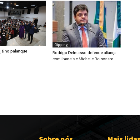
Clipping
 já no palanque
Rodrigo Delmasso defende aliança
com Ibaneis e Michelle Bolsonaro
Sobre nós
Mais lida