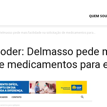
odrigo
QUEM SOU
elmasso pede mais facilidade na solicitação de medicamentos para...
elmasso
oder: Delmasso pede m
de medicamentos para e