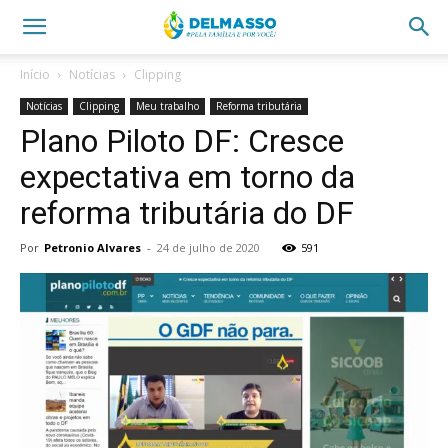
Início
Notícias
Clipping
Notícias
Clipping
Meu trabalho
Reforma tributária
Plano Piloto DF: Cresce
expectativa em torno da
reforma tributária do DF
Por
Petronio Alvares
-
24 de julho de 2020
591