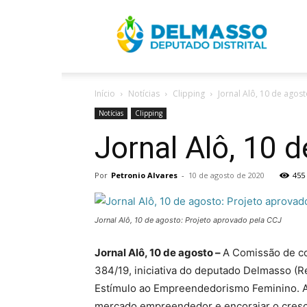
R
Início
Notícias
Clipping
Jornal Alô, 10 de agos
D
Notícias
Clipping
Jornal Alô, 10 
Por
Petronio Alvares
-
10 de agosto de 2020
455
Jornal Alô, 10 de agosto: Projeto aprovado pela CCJ
Jornal Alô, 10 de agosto –
A Comissão de con
384/19, iniciativa do deputado Delmasso (Repu
Estímulo ao Empreendedorismo Feminino. A 
mercado empreendedor e encorajar o cresci