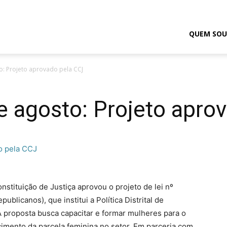
odrigo
QUEM SOU
to: Projeto aprovado pela CCJ
elmasso
de agosto: Projeto apro
stituição de Justiça aprovou o projeto de lei nº
blicanos), que institui a Política Distrital de
proposta busca capacitar e formar mulheres para o
mento da parcela feminina no setor. Em parceria com