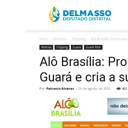
R
Início
Notícias
Clipping
Alô Brasília: Proposta 
D
Notícias
Clipping
Guará
Guará Park
Alô Brasília: P
Guará e cria a 
Por
Petronio Alvares
-
20 de agosto de 2020
402