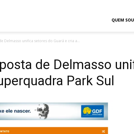
odrigo
QUEM SOU
de Delmasso unifica setores do Guará e cria a...
elmasso
roposta de Delmasso uni
superquadra Park Sul