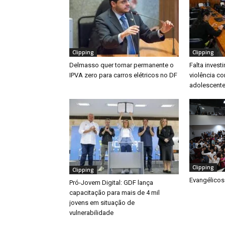
Clipping
Clipping
Delmasso quer tornar permanente o
Falta inves
IPVA zero para carros elétricos no DF
violência co
adolescente
Clipping
Clipping
Evangélicos
Pró-Jovem Digital: GDF lança
capacitação para mais de 4 mil
jovens em situação de
vulnerabilidade