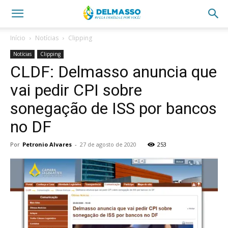
Início
Notícias
Clipping
Notícias
Clipping
CLDF: Delmasso anuncia que
vai pedir CPI sobre
sonegação de ISS por bancos
no DF
Por
Petronio Alvares
-
27 de agosto de 2020
253