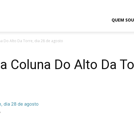
odrigo
QUEM SOU
una Do Alto Da Torre, dia 28 de agosto
elmasso
ia Coluna Do Alto Da To
o