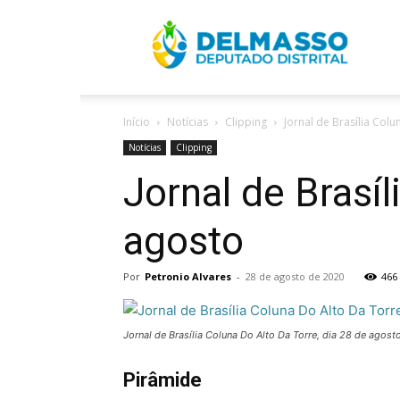
R
Início
Notícias
Clipping
Jornal de Brasília Col
D
Notícias
Clipping
Jornal de Brasíl
agosto
Por
Petronio Alvares
-
28 de agosto de 2020
466
Jornal de Brasília Coluna Do Alto Da Torre, dia 28 de agost
Pirâmide