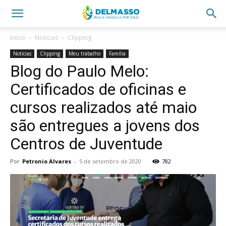
Início
Notícias
Clipping
Notícias
Clipping
Meu trabalho
Família
Blog do Paulo Melo:
Certificados de oficinas e
cursos realizados até maio
são entregues a jovens dos
Centros de Juventude
Por
Petronio Alvares
-
5 de setembro de 2020
782