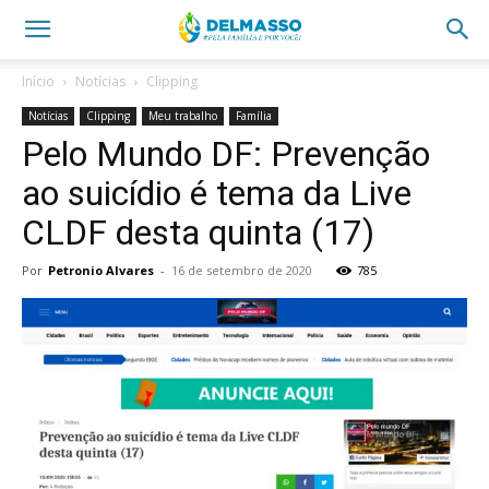
Início
Notícias
Clipping
Notícias
Clipping
Meu trabalho
Família
Pelo Mundo DF: Prevenção
ao suicídio é tema da Live
CLDF desta quinta (17)
Por
Petronio Alvares
-
16 de setembro de 2020
785