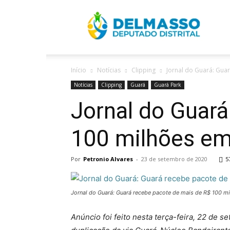
R
Início
Notícias
Clipping
Jornal do Guará: Guar
D
Notícias
Clipping
Guará
Guará Park
Jornal do Guará
100 milhões em
Por
Petronio Alvares
-
23 de setembro de 2020
5
Jornal do Guará: Guará recebe pacote de mais de R$ 100 m
Anúncio foi feito nesta terça-feira, 22 de 