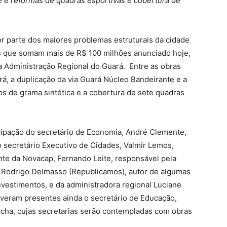
e e reformas de quadras esportivas e cobertura de
r parte dos maiores problemas estruturais da cidade
as que somam mais de R$ 100 milhões anunciado hoje,
a Administração Regional do Guará. Entre as obras
rá, a duplicação da via Guará Núcleo Bandeirante e a
os de grama sintética e a cobertura de sete quadras
cipação do secretário de Economia, André Clemente,
o secretário Executivo de Cidades, Valmir Lemos,
nte da Novacap, Fernando Leite, responsável pela
l Rodrigo Delmasso (Republicamos), autor de algumas
vestimentos, e da administradora regional Luciane
veram presentes ainda o secretário de Educação,
cha, cujas secretarias serão contempladas com obras