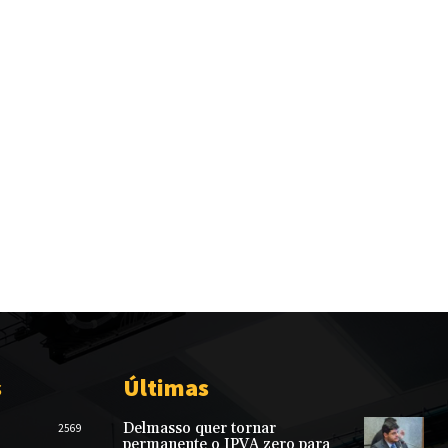
s
Últimas
Delmasso quer tornar
2569
permanente o IPVA zero para