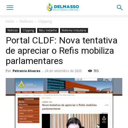
Início
Notícias
Clipping
Notícias
Clipping
Meu trabalho
Reforma tributária
Portal CLDF: Nova tentativa
de apreciar o Refis mobiliza
parlamentares
Por
Petronio Alvares
-
24 de setembro de 2020
705