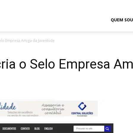
odrigo
QUEM SOU
 Selo Empresa Amiga da Juventude
elmasso
cria o Selo Empresa Am