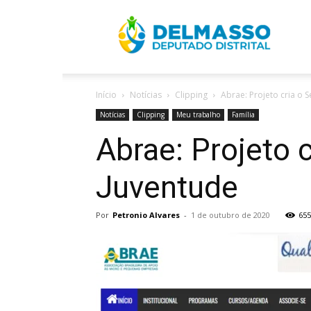
R
Início
Notícias
Clipping
Abrae: Projeto cria o
D
Notícias
Clipping
Meu trabalho
Família
Abrae: Projeto 
Juventude
Por
Petronio Alvares
-
1 de outubro de 2020
655