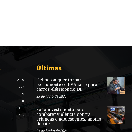
s
Últimas
Delmasso quer tornar
2569
permanente o IPVA zero para
723
carros elétricos no DF
639
23 de julho de 2026
508
455
Falta investimento para
combater violência contra
405
crianças e adolescentes, aponta
debate
24 de junho de 2026