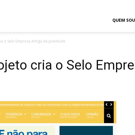
odrigo
QUEM SOU
 cria o Selo Empresa Amiga da Juventude
elmasso
Projeto cria o Selo Emp