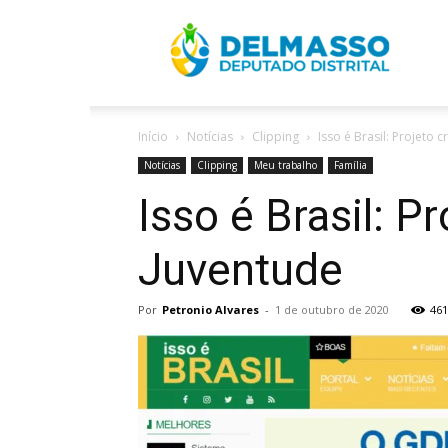
R
Início
Notícias
Clipping
Isso é Brasil: Projeto
D
Notícias
Clipping
Meu trabalho
Família
Isso é Brasil: 
Juventude
Por
Petronio Alvares
-
1 de outubro de 2020
461